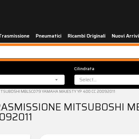
Trasmissione
Pneumatici
Ricambi Originali
Nuovi Arrivi
Cilindrata
Select...
MITSUBOSHI MBLSC079 YAMAHA MAJESTY YP 400 CC 20092011
TRASMISSIONE MITSUBOSHI 
092011