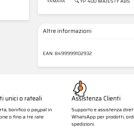
🔍 YP 400 MAJESTY ABS
YAMAHA
Altre informazioni
EAN: 8499999102932
 unici o rateali
Assistenza Clienti
ta, bonifico o paypal in
Supporto e assistenza diret
one o fino a tre rate
WhatsApp per prodotti, ordi
spedizioni.