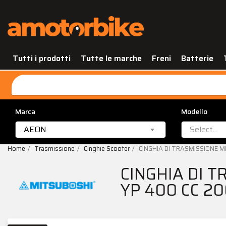
Tutti i prodotti
Tutte le marche
Freni
Batterie
Marca
Modello
AEON
Select...
Home
Trasmissione
Cinghie Scooter
CINGHIA DI TRASMISSIONE 
CINGHIA DI 
YP 400 CC 20