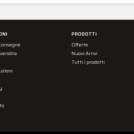
ONI
PRODOTTI
 consegne
Offerte
 vendita
Nuovi Arrivi
Tutti i prodotti
uzioni
y
to