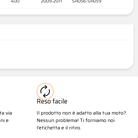
400
2009-2011
SH056-SH059
Reso facile
ta via
Il prodotto non è adatto alla tua moto?
ni e
Nessun problema! Ti forniamo noi
l’etichetta e il ritiro.