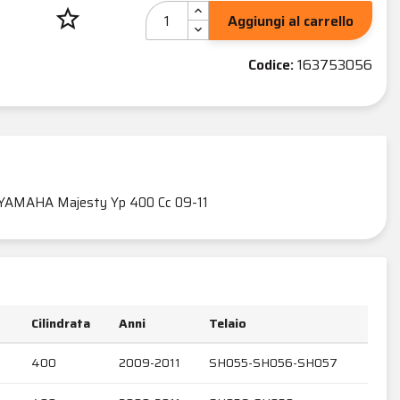
star_border
Aggiungi al carrello
Codice:
163753056
YAMAHA Majesty Yp 400 Cc 09-11
Cilindrata
Anni
Telaio
400
2009-2011
SH055-SH056-SH057