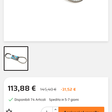
113,88 €
145,40 €
-31,52 €

Disponibili
74 Articoli
Spedito in 5-7 giorni
star_border