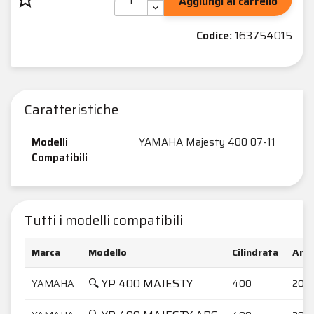
Aggiungi al carrello
Codice:
163754015
Caratteristiche
Modelli
YAMAHA Majesty 400 07-11
Compatibili
Tutti i modelli compatibili
Marca
Modello
Cilindrata
Anni
🔍 YP 400 MAJESTY
YAMAHA
400
2007