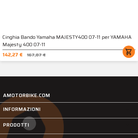
Cinghia Bando Yamaha MAJESTY400 07-11 per YAMAHA
Majesty 400 07-11
shopping_cart
142,27 €
167,87 €
AMOTORBIKE.COM
INFORMAZIONI

PRODOTTI
