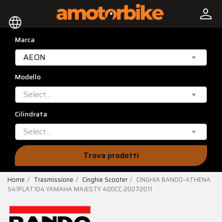
person
language
Marca
AEON
Modello
Select...
Cilindrata
Select...
Trova prodotti
Home
Trasmissione
Cinghie Scooter
CINGHIA BANDO-ATHENA
S41PLAT104 YAMAHA MAJESTY 400CC 20072011