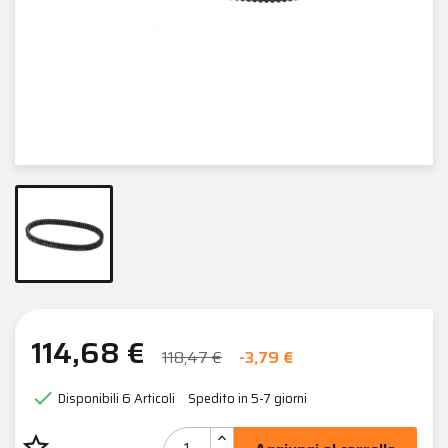
114,68 €
118,47 €
-3,79 €

Disponibili
6 Articoli
Spedito in 5-7 giorni
star_border