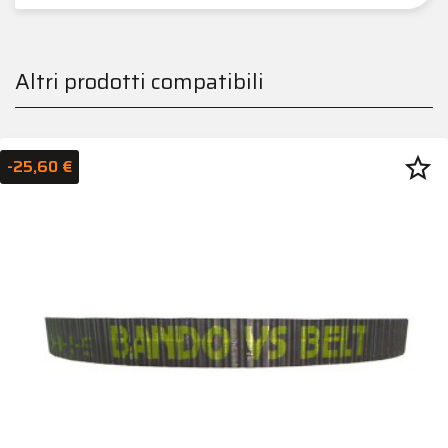
Altri prodotti compatibili
star_border
-25,60 €