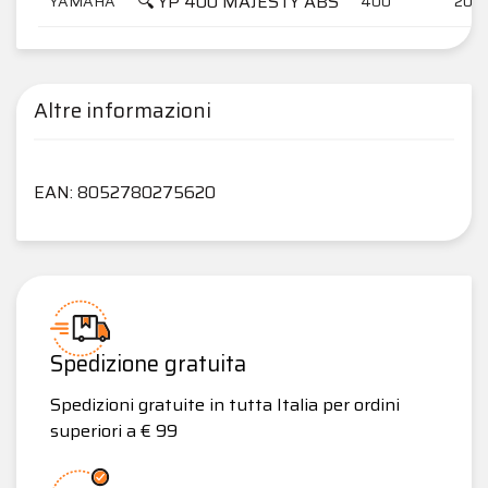
🔍 YP 400 MAJESTY ABS
YAMAHA
400
2007
Altre informazioni
EAN: 8052780275620
Spedizione gratuita
Spedizioni gratuite in tutta Italia per ordini
superiori a € 99