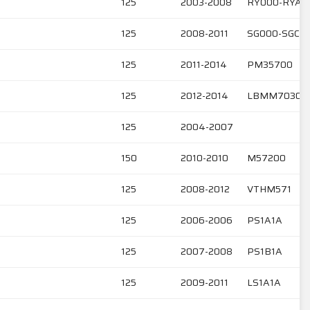
125
2003-2008
RY000-RYA0
125
2008-2011
SG000-SGC0
125
2011-2014
PM35700
125
2012-2014
LBMM70300
125
2004-2007
150
2010-2010
M57200
125
2008-2012
VTHM571
125
2006-2006
PS1A1A
125
2007-2008
PS1B1A
125
2009-2011
LS1A1A