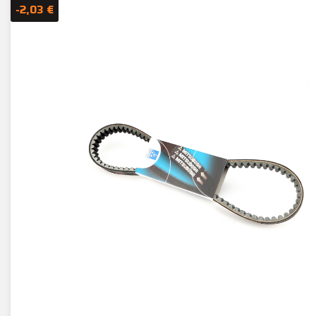
-2,03 €