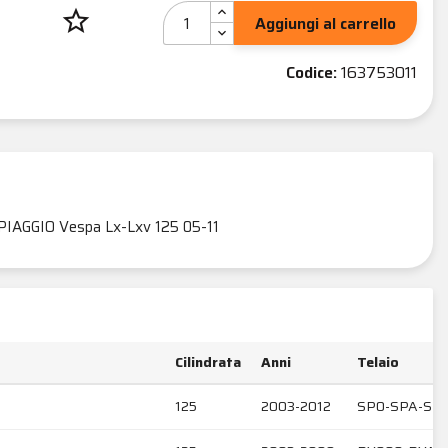
star_border
Aggiungi al carrello
Codice:
163753011
PIAGGIO Vespa Lx-Lxv 125 05-11
Cilindrata
Anni
Telaio
125
2003-2012
SP0-SPA-SP