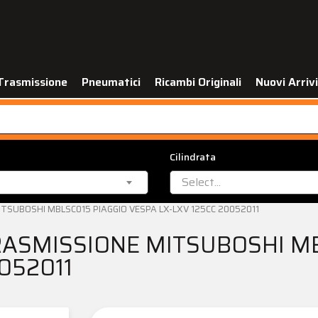
Trasmissione
Pneumatici
Ricambi Originali
Nuovi Arrivi
Cilindrata
Select...
ITSUBOSHI MBLSC015 PIAGGIO VESPA LX-LXV 125CC 20052011
TRASMISSIONE MITSUBOSHI MB
052011