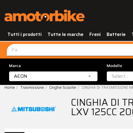
Tutti i prodotti
Tutte le marche
Freni
Batterie
Marca
Modello
AEON
Select...
Home
Trasmissione
Cinghie Scooter
CINGHIA DI TRASMISSIONE M
CINGHIA DI 
LXV 125CC 20