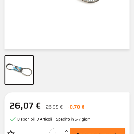
26,07 €
26,85 €
-0,78 €

Disponibili
3 Articoli
Spedito in 5-7 giorni
star_border