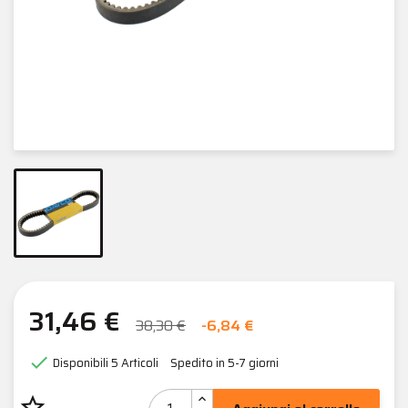
31,46 €
38,30 €
-6,84 €

Disponibili
5 Articoli
Spedito in 5-7 giorni
star_border