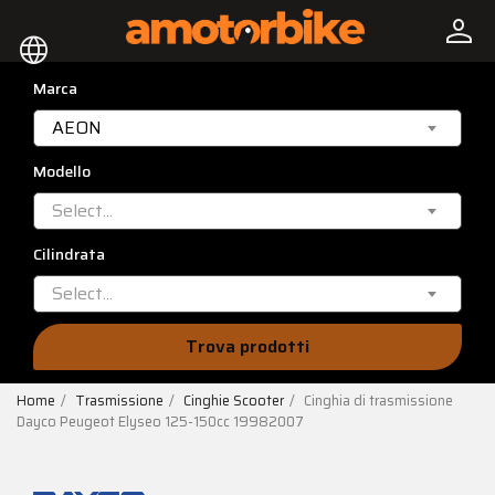
person
language
Marca
AEON
Modello
Select...
Cilindrata
Select...
Trova prodotti
Home
Trasmissione
Cinghie Scooter
Cinghia di trasmissione
Dayco Peugeot Elyseo 125-150cc 19982007