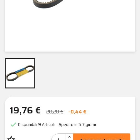
19,76 €
20,20 €
-0,44 €

Disponibili
9 Articoli
Spedito in 5-7 giorni
star_border