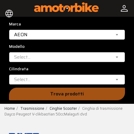
person
language
Marca
AEON
Modello
Select...
Cilindrata
Select...
Trova prodotti
Home
Trasmissione
Cinghie Scooter
Cinghia di trasmissione
Dayco Peugeot V-clikbaotian 50ccMalaguti dvd