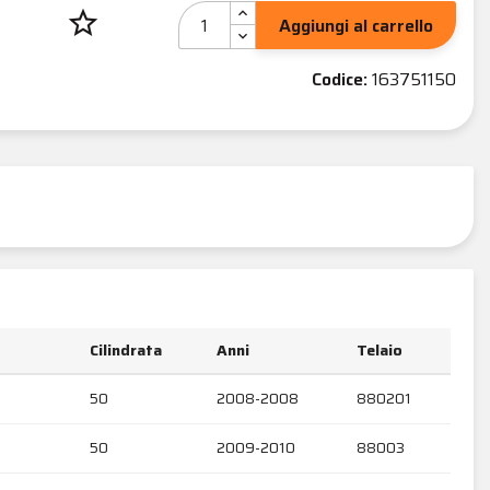
star_border
Aggiungi al carrello
Codice:
163751150
Cilindrata
Anni
Telaio
50
2008-2008
880201
50
2009-2010
88003