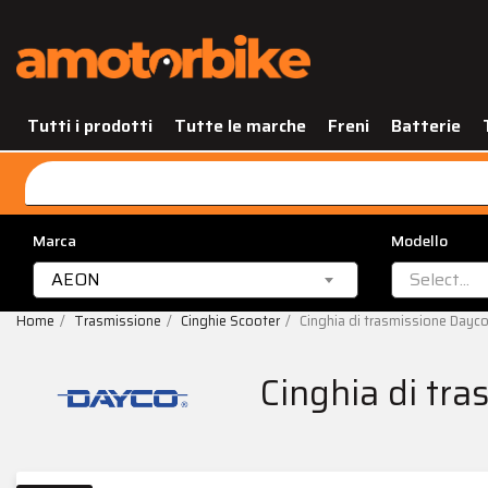
Tutti i prodotti
Tutte le marche
Freni
Batterie
Marca
Modello
AEON
Select...
Home
Trasmissione
Cinghie Scooter
Cinghia di trasmissione Day
Cinghia di t