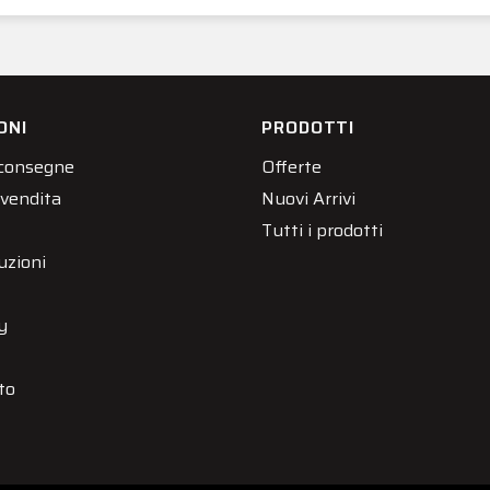
ONI
PRODOTTI
 consegne
Offerte
 vendita
Nuovi Arrivi
Tutti i prodotti
uzioni
y
to