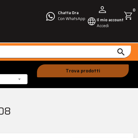
person
0
shopping_cart
Chatta Ora
language
Con WhatsApp
Il mio account
Accedi
search
Trova prodotti
008