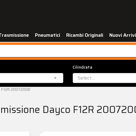
Trasmissione
Pneumatici
Ricambi Originali
Nuovi Arrivi
Cilindrata
Select...
co F12R 20072008
rasmissione Dayco F12R 20072