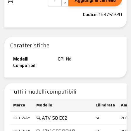
Aggiungi al carrello
Codice:
163751220
Caratteristiche
Modelli
CPI Nd
Compatibili
Tutti i modelli compatibili
Marca
Modello
Cilindrata
Anni
🔍 ATV 50 EC2
KEEWAY
50
2006
KEEWAY
50
2007