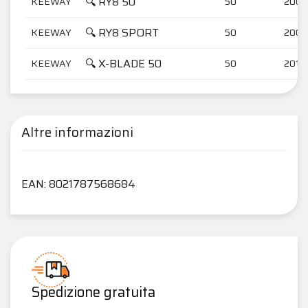
🔍 RY8 50
KEEWAY
50
2008
🔍 RY8 SPORT
KEEWAY
50
2007
🔍 X-BLADE 50
KEEWAY
50
2016
Altre informazioni
EAN: 8021787568684
Spedizione gratuita