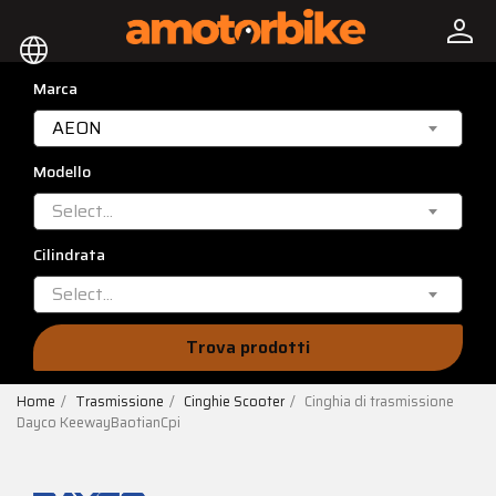
person
language
Marca
AEON
Modello
Select...
Cilindrata
Select...
Trova prodotti
Home
Trasmissione
Cinghie Scooter
Cinghia di trasmissione
Dayco KeewayBaotianCpi