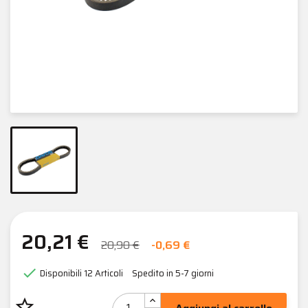
20,21 €
20,90 €
-0,69 €

Disponibili
12 Articoli
Spedito in 5-7 giorni
star_border