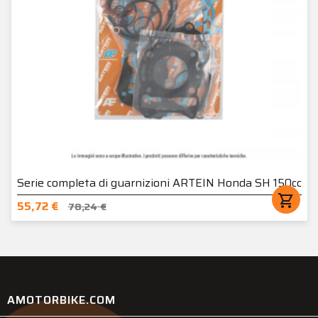
Serie completa di guarnizioni ARTEIN Honda SH 150cc
shopping_cart
55,72 €
78,24 €
AMOTORBIKE.COM