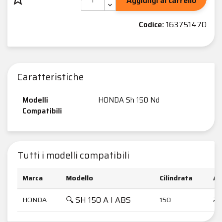
Aggiungi al carrello
Codice:
163751470
Caratteristiche
Modelli
HONDA Sh 150 Nd
Compatibili
Tutti i modelli compatibili
Marca
Modello
Cilindrata
An
🔍 SH 150 A I ABS
HONDA
150
20