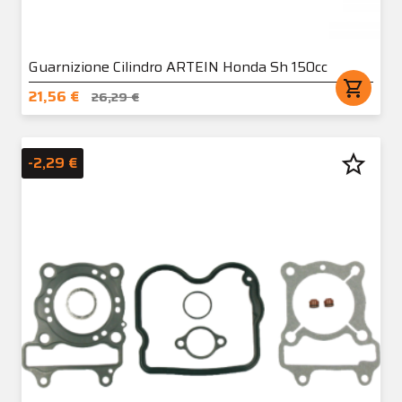
Guarnizione Cilindro ARTEIN Honda Sh 150cc
shopping_cart
21,56 €
26,29 €
star_border
-2,29 €