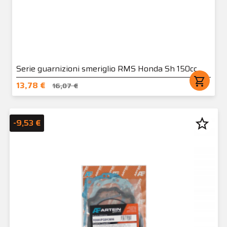
Serie guarnizioni smeriglio RMS Honda Sh 150cc
shopping_cart
13,78 €
16,07 €
star_border
-9,53 €