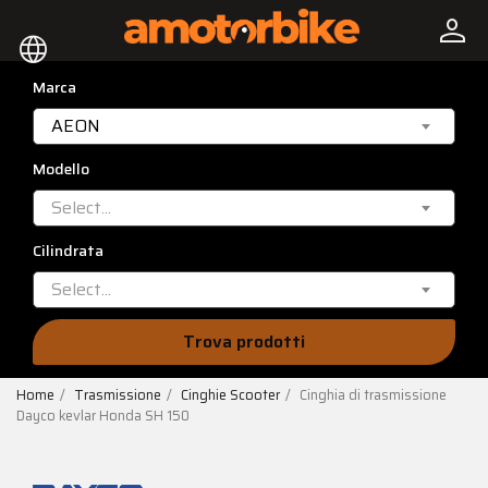
person
language
Marca
AEON
Modello
Select...
Cilindrata
Select...
Trova prodotti
Home
Trasmissione
Cinghie Scooter
Cinghia di trasmissione
Dayco kevlar Honda SH 150