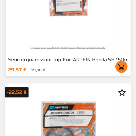
Serie di guarnizioni Top-End ARTEIN Honda SH 150cc
shopping_cart
29,57 €
39,10 €
star_border
-22,52 €