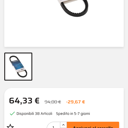
64,33 €
94,00 €
-29,67 €

Disponibili
38 Articoli
Spedito in 5-7 giorni
star_border