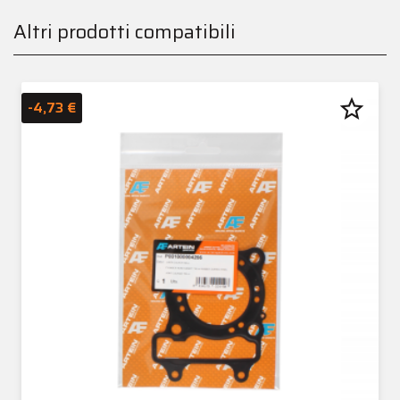
Altri prodotti compatibili
star_border
-4,73 €