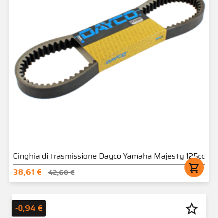
Cinghia di trasmissione Dayco Yamaha Majesty 125cc
shopping_cart
38,61 €
42,60 €
star_border
-0,94 €