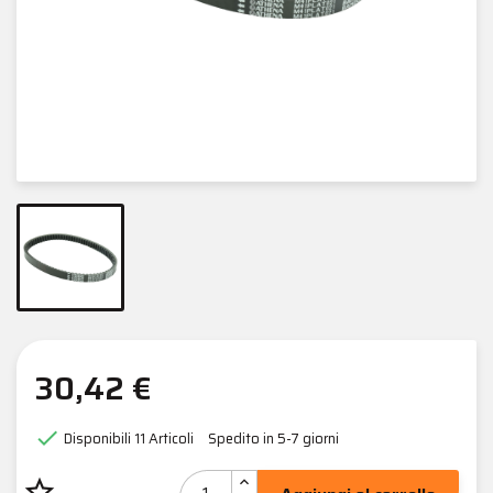
30,42 €

Disponibili
11 Articoli
Spedito in 5-7 giorni
star_border