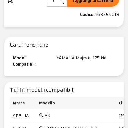
Aggiungi al carrello
Codice:
163754018
Caratteristiche
Modelli
YAMAHA Majesty 125 Nd
Compatibili
Tutti i modelli compatibili
Marca
Modello
Cili
🔍 SR
APRILIA
125