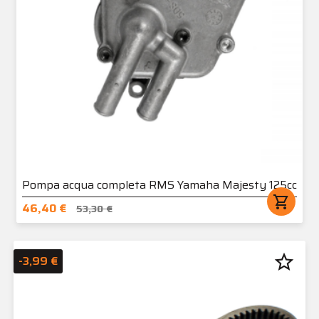
Pompa acqua completa RMS Yamaha Majesty 125cc
shopping_cart
46,40 €
53,30 €
star_border
-3,99 €