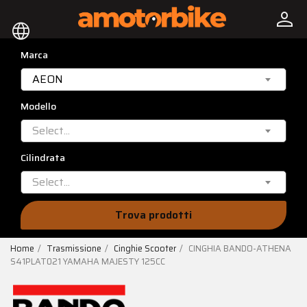
person
language
Marca
AEON
Modello
Select...
Cilindrata
Select...
Trova prodotti
Home
Trasmissione
Cinghie Scooter
CINGHIA BANDO-ATHENA
S41PLAT021 YAMAHA MAJESTY 125CC