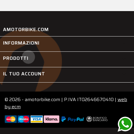
AMOTORBIKE.COM
INFORMAZIONI

PRODOTTI

IL TUO ACCOUNT

© 2026 - amotorbike.com | P.IVA IT02646670410 |
web
by
ecm