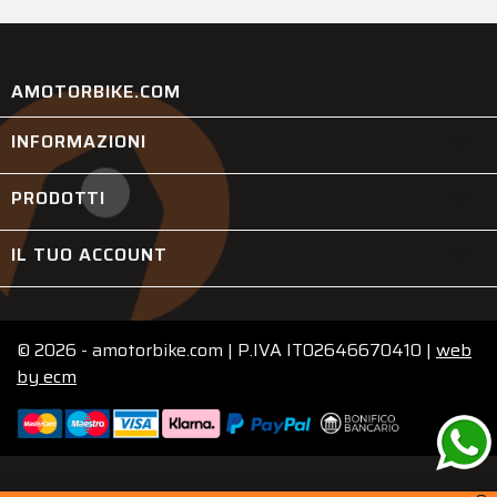
AMOTORBIKE.COM
INFORMAZIONI

PRODOTTI

IL TUO ACCOUNT

© 2026 - amotorbike.com | P.IVA IT02646670410 |
web
by
ecm