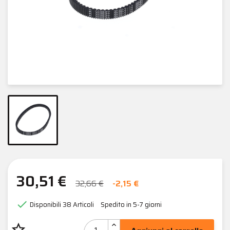
30,51 €
32,66 €
-2,15 €

Disponibili
38 Articoli
Spedito in 5-7 giorni
star_border