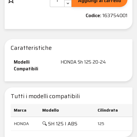
Aggiungi al carrello
Codice:
163754001
Caratteristiche
Modelli
HONDA Sh 125 20-24
Compatibili
Tutti i modelli compatibili
Marca
Modello
Cilindrata
A
🔍 SH 125 I ABS
HONDA
125
2