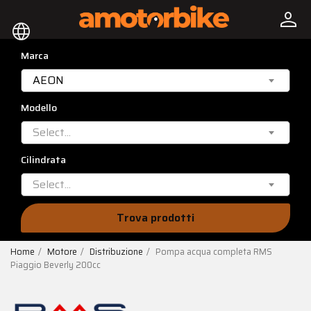
person
language
Marca
AEON
Modello
Select...
Cilindrata
Select...
Trova prodotti
Home
Motore
Distribuzione
Pompa acqua completa RMS
Piaggio Beverly 200cc