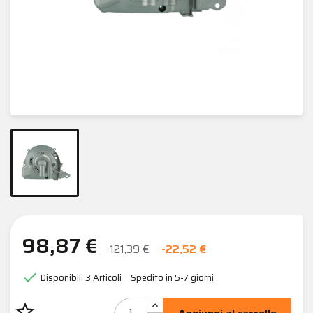
98,87 €
121,39 €
-22,52 €

Disponibili
3 Articoli
Spedito in 5-7 giorni
star_border