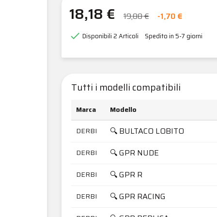
18,18 €
19,88 €
-1,70 €

Disponibili
2 Articoli
Spedito in 5-7 giorni
Tutti i modelli compatibili
Marca
Modello
🔍 BULTACO LOBITO
DERBI
🔍 GPR NUDE
DERBI
🔍 GPR R
DERBI
🔍 GPR RACING
DERBI