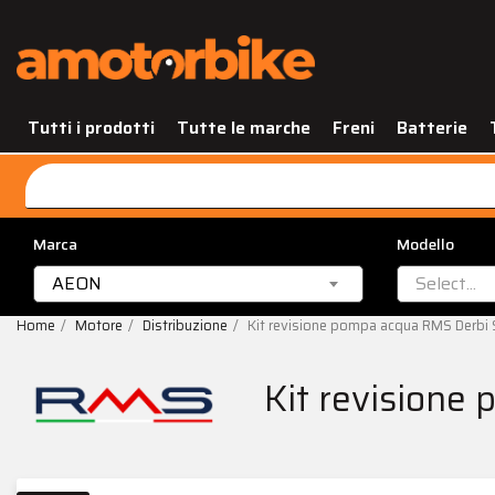
Tutti i prodotti
Tutte le marche
Freni
Batterie
Marca
Modello
AEON
Select...
Home
Motore
Distribuzione
Kit revisione pompa acqua RMS Derbi
Kit revisione