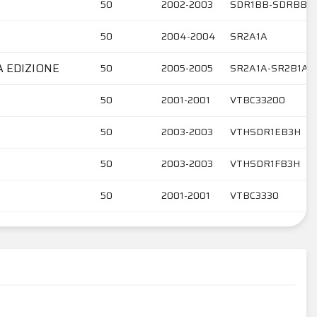
50
2002-2003
SDR1BB-SDRBB-
50
2004-2004
SR2A1A
A EDIZIONE
50
2005-2005
SR2A1A-SR2B1A
50
2001-2001
VTBC33200
50
2003-2003
VTHSDR1EB3H
50
2003-2003
VTHSDR1FB3H
50
2001-2001
VTBC3330