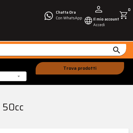
person
0
shopping_cart
Chatta Ora
language
Con WhatsApp
Il mio account
Accedi
search
Trova prodotti
 50cc