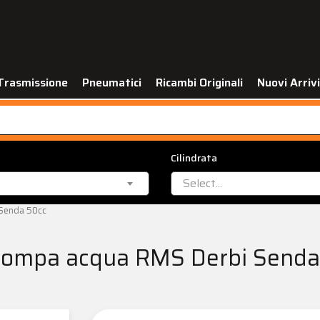
Trasmissione
Pneumatici
Ricambi Originali
Nuovi Arrivi
Cilindrata
Select...
 Senda 50cc
 pompa acqua RMS Derbi Senda