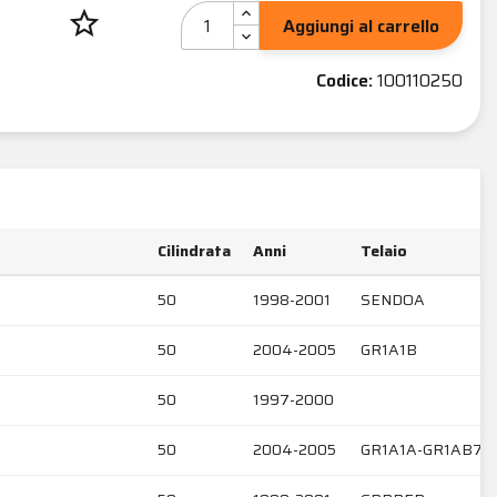
star_border
Aggiungi al carrello
Codice:
100110250
Cilindrata
Anni
Telaio
50
1998-2001
SENDOA
50
2004-2005
GR1A1B
50
1997-2000
50
2004-2005
GR1A1A-GR1AB7