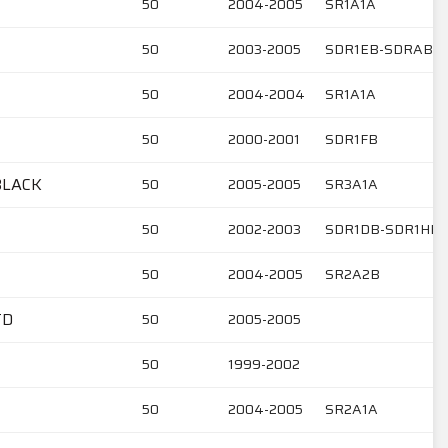
50
2004-2005
SR1A1A
50
2003-2005
SDR1EB-SDRAB-S
50
2004-2004
SR1A1A
50
2000-2001
SDR1FB
BLACK
50
2005-2005
SR3A1A
50
2002-2003
SDR1DB-SDR1HB
50
2004-2005
SR2A2B
TD
50
2005-2005
50
1999-2002
50
2004-2005
SR2A1A