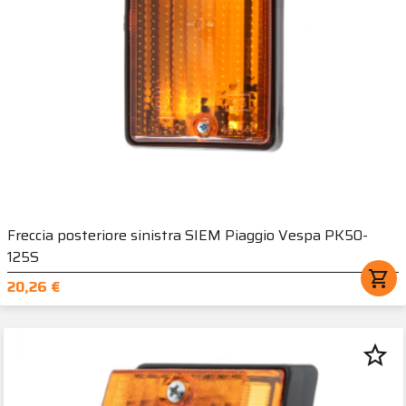
Freccia posteriore sinistra SIEM Piaggio Vespa PK50-
125S
shopping_cart
20,26 €
star_border