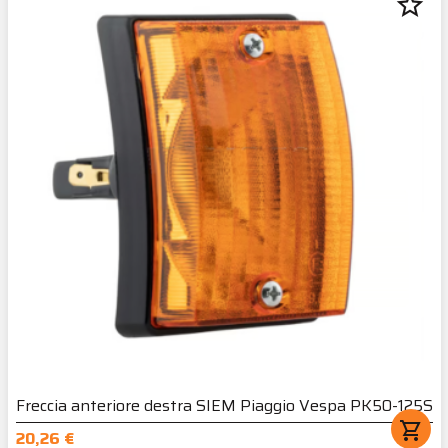
star_border
Freccia anteriore destra SIEM Piaggio Vespa PK50-125S
shopping_cart
20,26 €