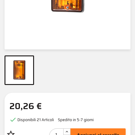
20,26 €

Disponibili
21 Articoli
Spedito in 5-7 giorni
star_border