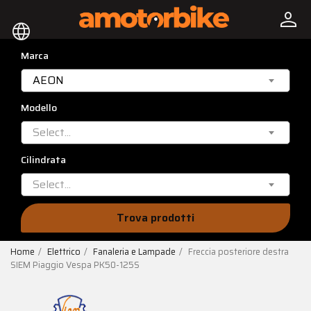
person
language
Marca
AEON
Modello
Select...
Cilindrata
Select...
Trova prodotti
Home
Elettrico
Fanaleria e Lampade
Freccia posteriore destra
SIEM Piaggio Vespa PK50-125S