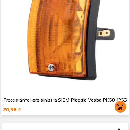
Freccia anteriore sinistra SIEM Piaggio Vespa PK50-125S
shopping_cart
20,56 €