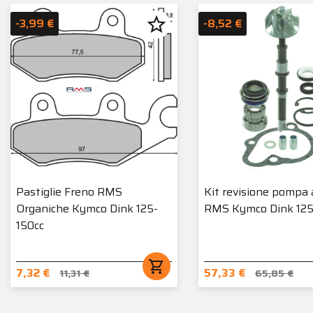
star_border
-3,99 €
-8,52 €
Pastiglie Freno RMS
Kit revisione pompa
Organiche Kymco Dink 125-
RMS Kymco Dink 125
150cc
shopping_cart
7,32 €
57,33 €
11,31 €
65,85 €