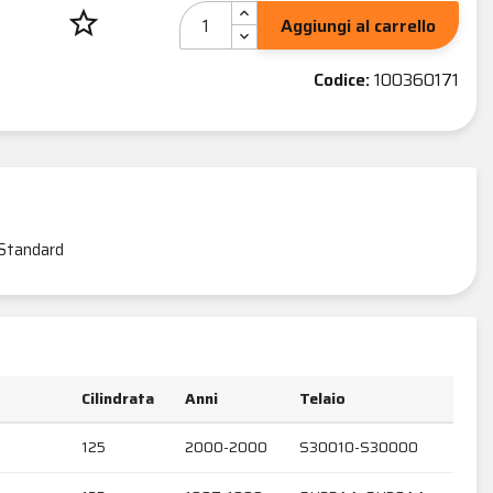
star_border
Aggiungi al carrello
Codice:
100360171
Standard
Cilindrata
Anni
Telaio
125
2000-2000
S30010-S30000