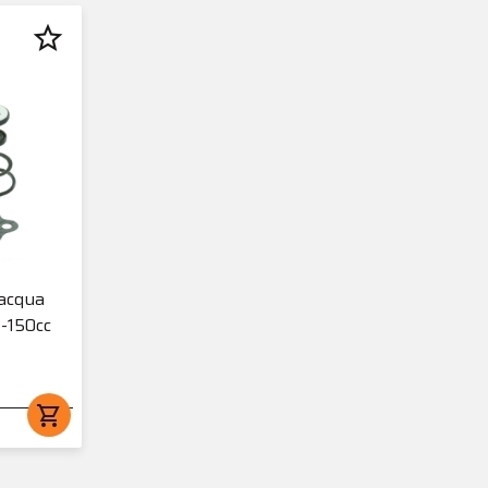
star_border
 acqua
-150cc
shopping_cart