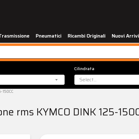
Trasmissione
Pneumatici
Ricambi Originali
Nuovi Arrivi
Cilindrata
Select...
5-150CC
ione rms KYMCO DINK 125-150