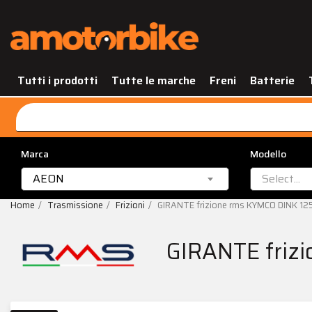
Tutti i prodotti
Tutte le marche
Freni
Batterie
Marca
Modello
AEON
Select...
Home
Trasmissione
Frizioni
GIRANTE frizione rms KYMCO DINK 12
GIRANTE friz