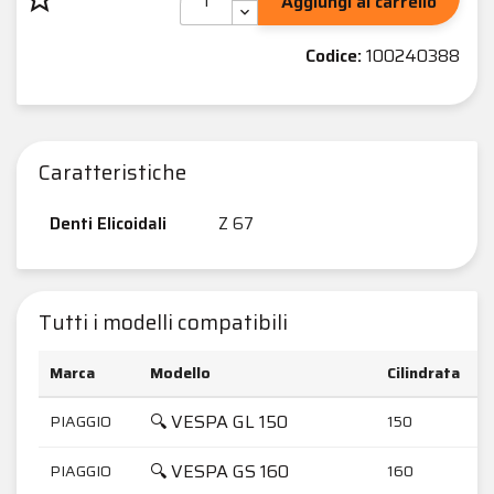
Aggiungi al carrello
Codice:
100240388
Caratteristiche
Denti Elicoidali
Z 67
Tutti i modelli compatibili
Marca
Modello
Cilindrata
🔍 VESPA GL 150
PIAGGIO
150
🔍 VESPA GS 160
PIAGGIO
160