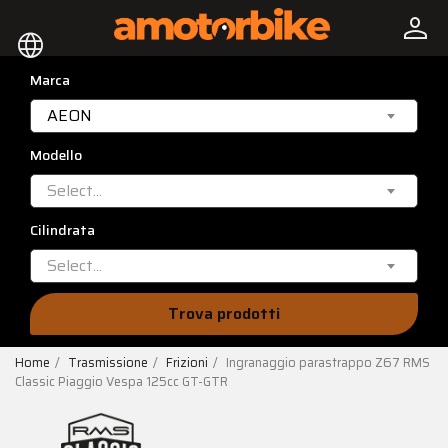
person
language
Marca
AEON
Modello
Select...
Cilindrata
Select...
Trova prodotti
Home
Trasmissione
Frizioni
Ingranaggio parastrappo Z67 RMS
Classic Piaggio Vespa 125cc GT-GTR