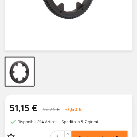
51,15 €
58,75 €
-7,60 €

Disponibili
214 Articoli
Spedito in 5-7 giorni
star_border