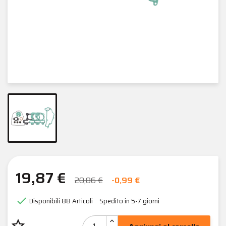
19,87 €
20,86 €
-0,99 €

Disponibili
88 Articoli
Spedito in 5-7 giorni
star_border