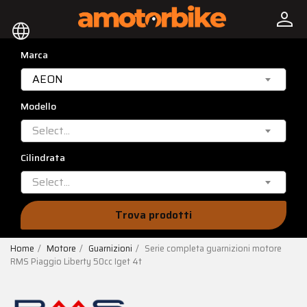
person
language
Marca
AEON
Modello
Select...
Cilindrata
Select...
Trova prodotti
Home
Motore
Guarnizioni
Serie completa guarnizioni motore
RMS Piaggio Liberty 50cc Iget 4t