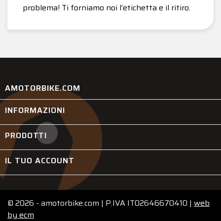
problema! Ti forniamo noi l’etichetta e il ritiro.
AMOTORBIKE.COM
INFORMAZIONI

PRODOTTI

IL TUO ACCOUNT

© 2026 - amotorbike.com | P.IVA IT02646670410 |
web
by
ecm