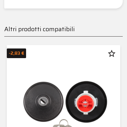
Altri prodotti compatibili
star_border
-2,83 €