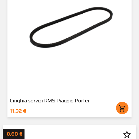
Cinghia servizi RMS Piaggio Porter
shopping_cart
11,32 €
star_border
-0,68 €