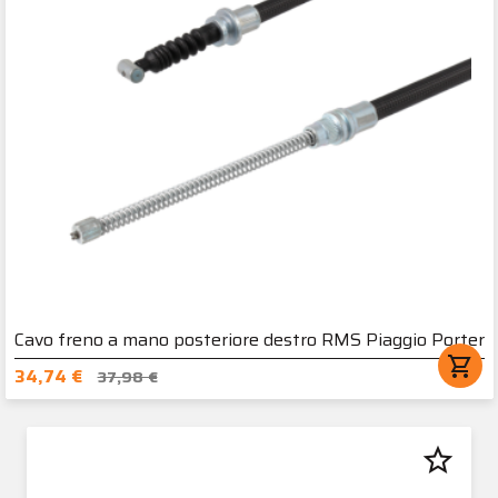
Cavo freno a mano posteriore destro RMS Piaggio Porter
shopping_cart
34,74 €
37,98 €
star_border