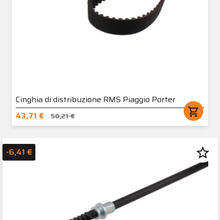
Cinghia di distribuzione RMS Piaggio Porter
shopping_cart
43,71 €
50,21 €
star_border
-6,41 €