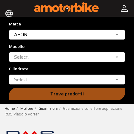
person
language
Marca
AEON
Modello
Select...
Cilindrata
Select...
Trova prodotti
Home
Motore
Guarnizioni
Guarnizione collettore aspirazione
RMS Piaggio Porter