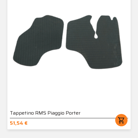
Tappetino RMS Piaggio Porter
shopping_cart
51,54 €