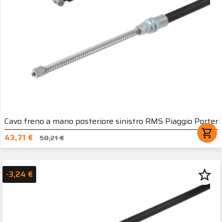
Cavo freno a mano posteriore sinistro RMS Piaggio Porter
shopping_cart
43,71 €
50,21 €
star_border
-3,24 €