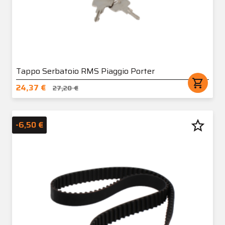
Tappo Serbatoio RMS Piaggio Porter
shopping_cart
24,37 €
27,20 €
star_border
-6,50 €