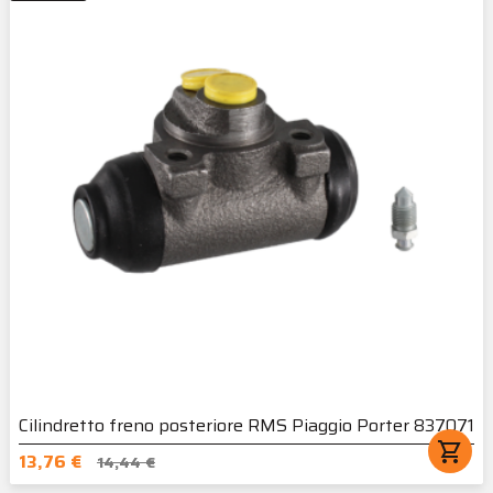
Cilindretto freno posteriore RMS Piaggio Porter 837071
shopping_cart
13,76 €
14,44 €