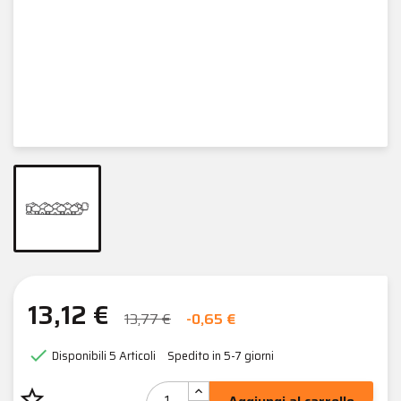
13,12 €
13,77 €
-0,65 €

Disponibili
5 Articoli
Spedito in 5-7 giorni
star_border