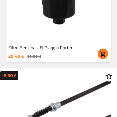
Filtro Benzina UFI Piaggio Porter
shopping_cart
20,40 €
22,96 €
star_border
-6,50 €