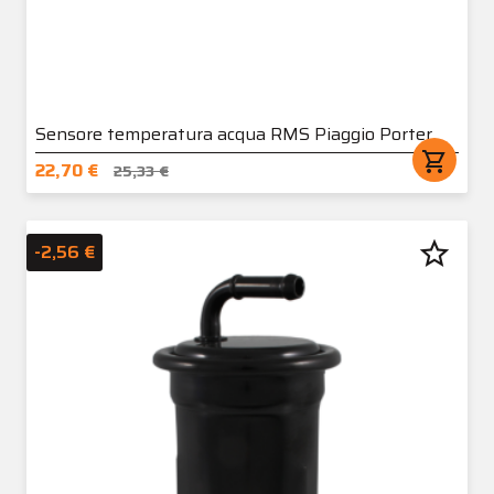
Sensore temperatura acqua RMS Piaggio Porter
shopping_cart
22,70 €
25,33 €
star_border
-2,56 €