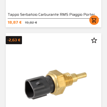
Tappo Serbatoio Carburante RMS Piaggio Porter
shopping_cart
18,87 €
19,82 €
star_border
-2,63 €