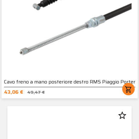
Cavo freno a mano posteriore destro RMS Piaggio Porter
shopping_cart
43,06 €
49,47 €
star_border