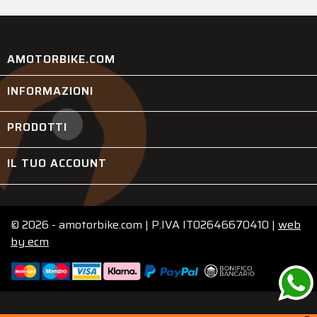
AMOTORBIKE.COM
INFORMAZIONI

PRODOTTI

IL TUO ACCOUNT

© 2026 - amotorbike.com | P.IVA IT02646670410 |
web
by
ecm