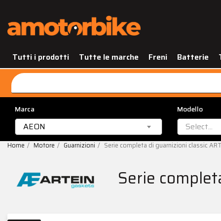
Tutti i prodotti
Tutte le marche
Freni
Batterie
Marca
Modello
AEON
Select...
Home
Motore
Guarnizioni
Serie completa di guarnizioni classic A
Serie complet