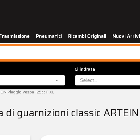
Trasmissione
Pneumatici
Ricambi Originali
Nuovi Arrivi
Cilindrata
Select...
RTEIN Piaggio Vespa 125cc FlXL
a di guarnizioni classic ARTEI