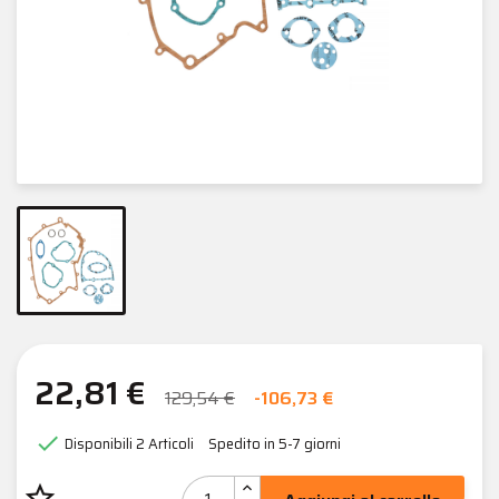
22,81 €
129,54 €
-106,73 €

Disponibili
2 Articoli
Spedito in 5-7 giorni
star_border