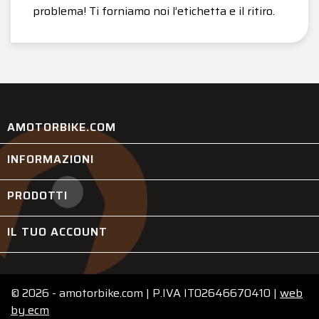
problema! Ti forniamo noi l’etichetta e il ritiro.
AMOTORBIKE.COM
INFORMAZIONI

PRODOTTI

IL TUO ACCOUNT

© 2026 - amotorbike.com | P.IVA IT02646670410 |
web
by
ecm