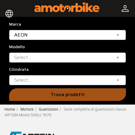
person
language
Marca
AEON
Modello
Select...
Cilindrata
Select...
Trova prodotti
Home
Motore
Guarnizioni
Serie completa di guarnizioni classic
ARTEIN Morini 500cc 1970