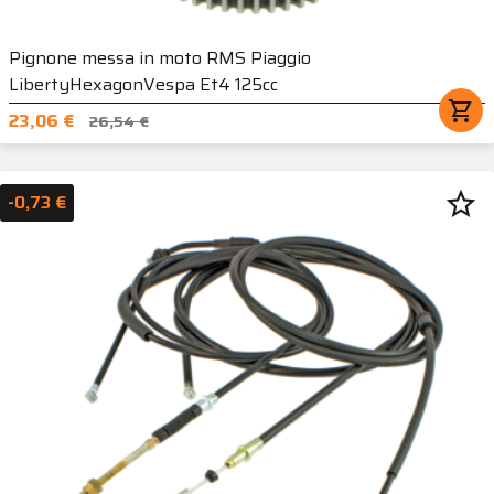
Pignone messa in moto RMS Piaggio
LibertyHexagonVespa Et4 125cc
shopping_cart
23,06 €
26,54 €
star_border
-0,73 €