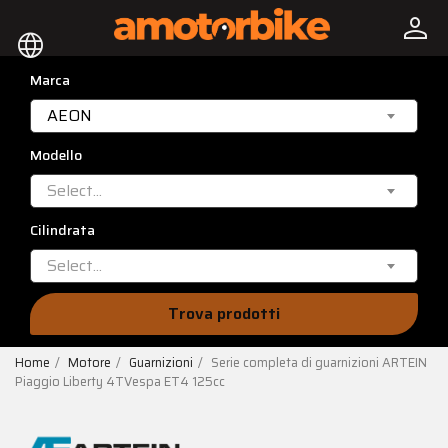
person
language
Marca
AEON
Modello
Select...
Cilindrata
Select...
Trova prodotti
Home
Motore
Guarnizioni
Serie completa di guarnizioni ARTEIN
Piaggio Liberty 4TVespa ET4 125cc