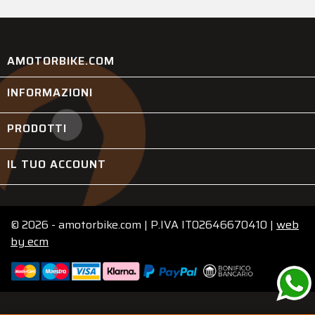
AMOTORBIKE.COM
INFORMAZIONI

PRODOTTI

IL TUO ACCOUNT

© 2026 - amotorbike.com | P.IVA IT02646670410 |
web
by
ecm