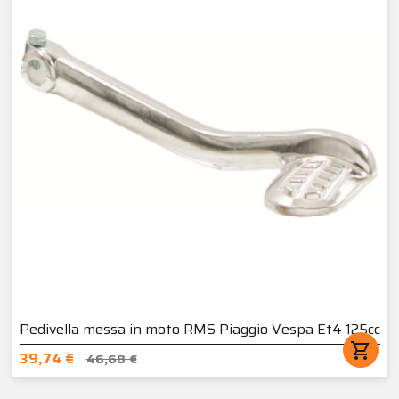
Pedivella messa in moto RMS Piaggio Vespa Et4 125cc
shopping_cart
39,74 €
46,68 €