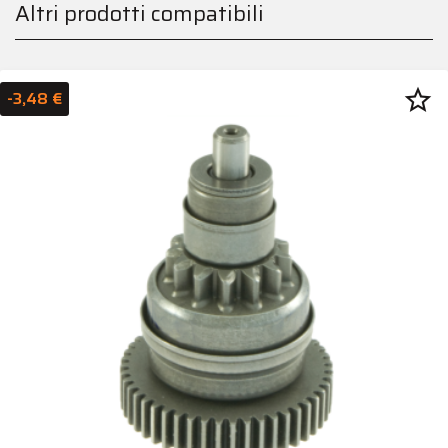
Altri prodotti compatibili
star_border
-3,48 €