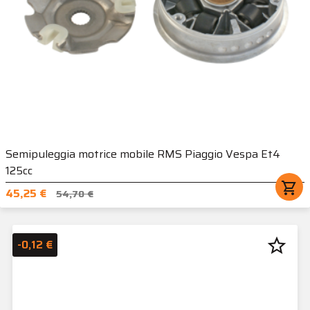
Semipuleggia motrice mobile RMS Piaggio Vespa Et4
125cc
shopping_cart
45,25 €
54,70 €
star_border
-0,12 €