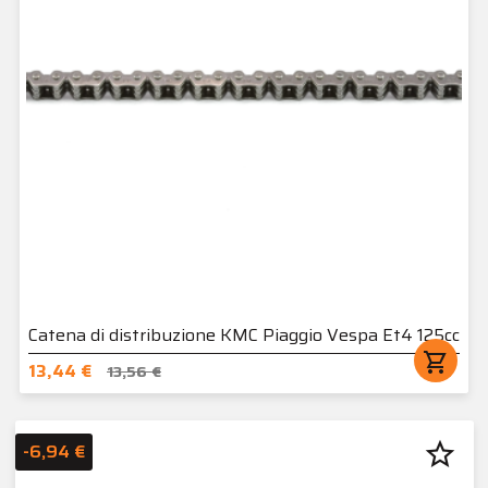
Catena di distribuzione KMC Piaggio Vespa Et4 125cc
shopping_cart
13,44 €
13,56 €
star_border
-6,94 €