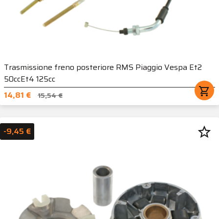
Trasmissione freno posteriore RMS Piaggio Vespa Et2
50ccEt4 125cc
shopping_cart
14,81 €
15,54 €
star_border
-9,45 €