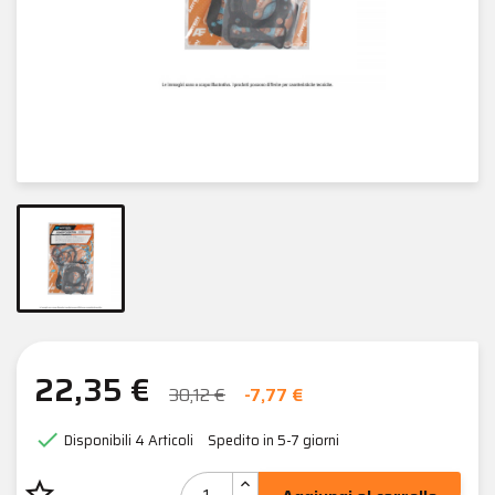
22,35 €
30,12 €
-7,77 €

Disponibili
4 Articoli
Spedito in 5-7 giorni
star_border