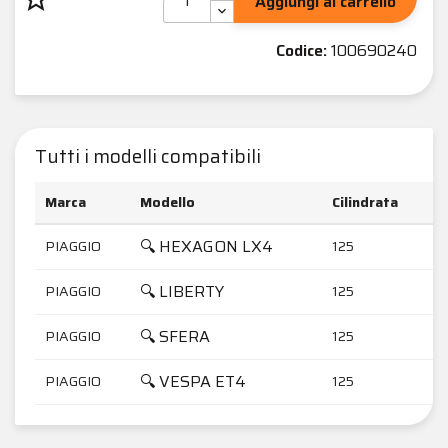
Aggiungi al carrello
Codice:
100690240
Tutti i modelli compatibili
Marca
Modello
Cilindrata
A
🔍 HEXAGON LX4
PIAGGIO
125
1
🔍 LIBERTY
PIAGGIO
125
🔍 SFERA
PIAGGIO
125
1
🔍 VESPA ET4
PIAGGIO
125
1