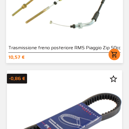
Trasmissione freno posteriore RMS Piaggio Zip 50cc
shopping_cart
10,57 €
star_border
-0,86 €