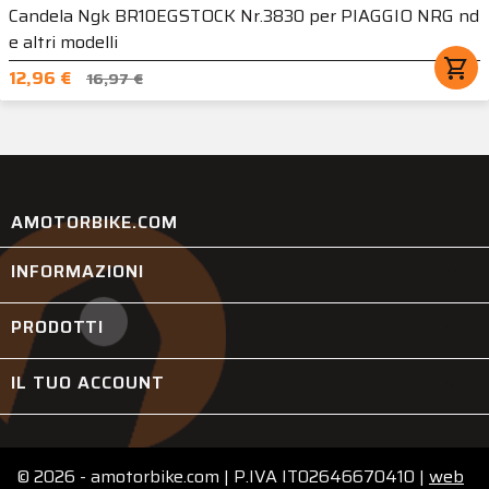
Candela Ngk BR10EGSTOCK Nr.3830 per PIAGGIO NRG nd
e altri modelli
shopping_cart
12,96 €
16,97 €
AMOTORBIKE.COM
INFORMAZIONI

PRODOTTI

IL TUO ACCOUNT

© 2026 - amotorbike.com | P.IVA IT02646670410 |
web