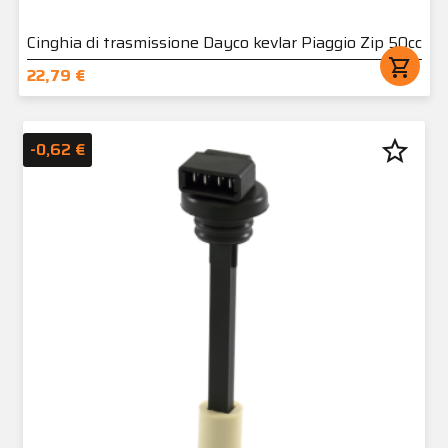
Cinghia di trasmissione Dayco kevlar Piaggio Zip 50cc
shopping_cart
22,79 €
star_border
-0,62 €