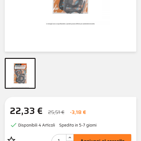
22,33 €
25,51 €
-3,18 €

Disponibili
4 Articoli
Spedito in 5-7 giorni
star_border