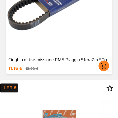
Cinghia di trasmissione RMS Piaggio SferaZip 50cc
shopping_cart
11,16 €
12,02 €
star_border
-1,86 €