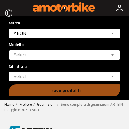
person
language
Marca
AEON
Modello
Select...
Cilindrata
Select...
Trova prodotti
Home
Motore
Guarnizioni
Serie completa di guarnizioni ARTEIN
Piaggio NRGZip 50cc