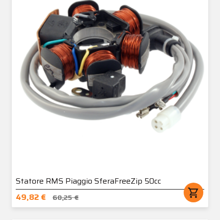
Statore RMS Piaggio SferaFreeZip 50cc
shopping_cart
49,82 €
60,25 €