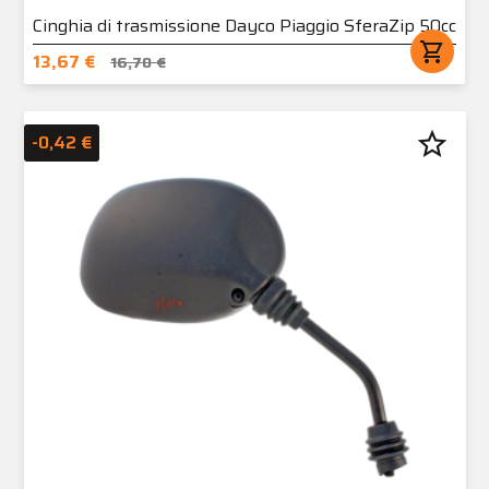
Cinghia di trasmissione Dayco Piaggio SferaZip 50cc
shopping_cart
13,67 €
16,70 €
star_border
-0,42 €