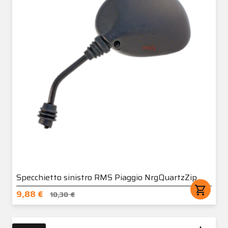
Specchietto sinistro RMS Piaggio NrgQuartzZip
shopping_cart
9,88 €
10,30 €