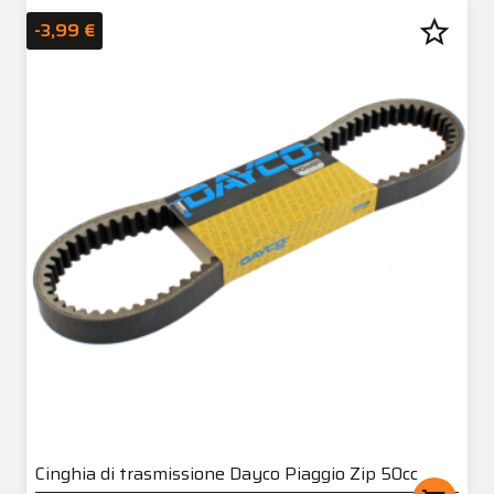
star_border
-3,99 €
Cinghia di trasmissione Dayco Piaggio Zip 50cc