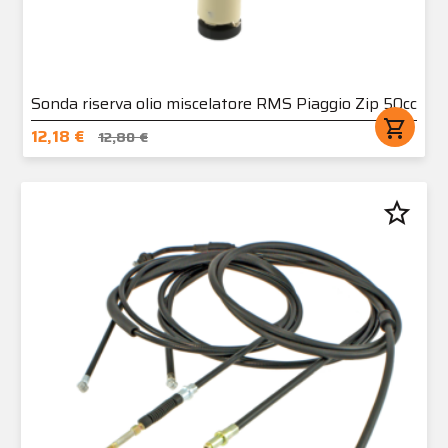
Sonda riserva olio miscelatore RMS Piaggio Zip 50cc
shopping_cart
12,18 €
12,80 €
star_border