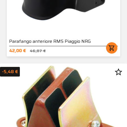
Parafango anteriore RMS Piaggio NRG
shopping_cart
42,00 €
46,87 €
star_border
-5,48 €