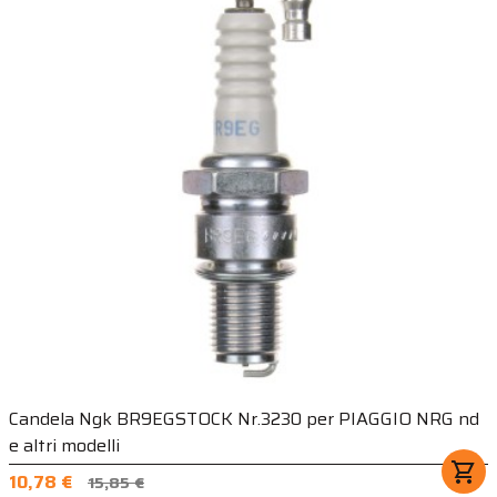
Candela Ngk BR9EGSTOCK Nr.3230 per PIAGGIO NRG nd
e altri modelli
shopping_cart
10,78 €
15,85 €