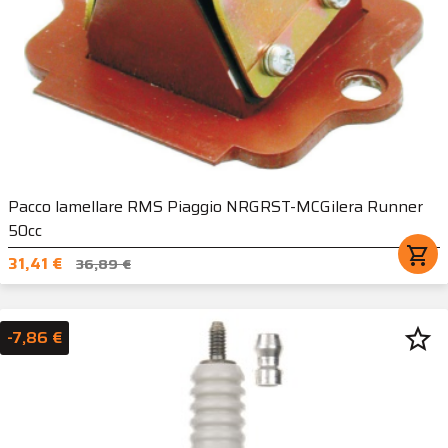
Pacco lamellare RMS Piaggio NRGRST-MCGilera Runner
50cc
shopping_cart
31,41 €
36,89 €
star_border
-7,86 €