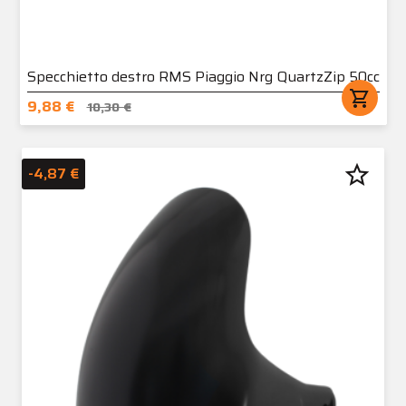
Specchietto destro RMS Piaggio Nrg QuartzZip 50cc
shopping_cart
9,88 €
10,30 €
star_border
-4,87 €