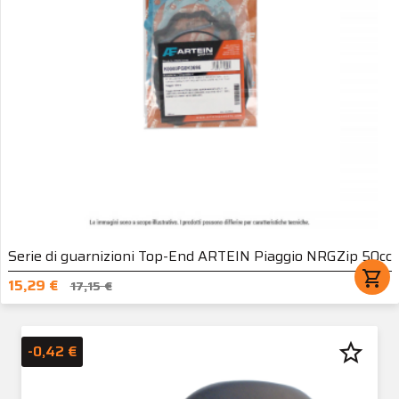
Serie di guarnizioni Top-End ARTEIN Piaggio NRGZip 50cc
shopping_cart
15,29 €
17,15 €
star_border
-0,42 €