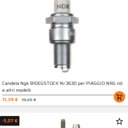
Candela Ngk B10EGSTOCK Nr.3630 per PIAGGIO NRG nd
e altri modelli
shopping_cart
11,39 €
19,25 €
star_border
-5,07 €