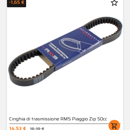
star_border
-1,65 €
Cinghia di trasmissione RMS Piaggio Zip 50cc
shopping_cart
14,53 €
16,18 €