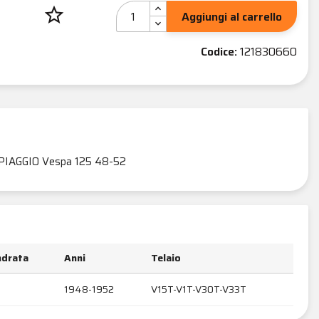
star_border
Aggiungi al carrello
Codice:
121830660
PIAGGIO Vespa 125 48-52
indrata
Anni
Telaio
1948-1952
V15T-V1T-V30T-V33T