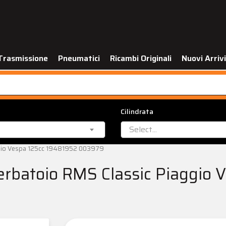
Trasmissione
Pneumatici
Ricambi Originali
Nuovi Arrivi
Cilindrata
Select...
aggio Vespa 125cc 19481952 003979
erbatoio RMS Classic Piaggio