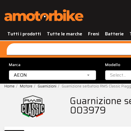
Tutti i prodotti
Tutte le marche
Freni
Batterie
Marca
Modello
AEON
Select...
Home
Motore
Guarnizioni
Guarnizione serbatoio RMS Classic Pi
Guarnizione s
003979