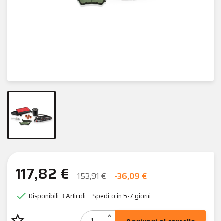
117,82 €
153,91 €
-36,09 €

Disponibili
3 Articoli
Spedito in 5-7 giorni
star_border