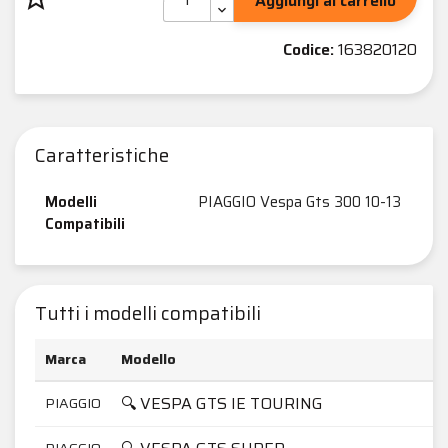
Aggiungi al carrello
Codice:
163820120
Caratteristiche
Modelli
PIAGGIO Vespa Gts 300 10-13
Compatibili
Tutti i modelli compatibili
Marca
Modello
C
🔍 VESPA GTS IE TOURING
PIAGGIO
PIAGGIO