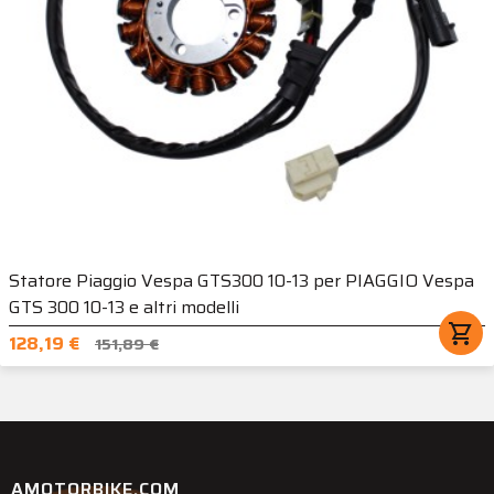
Statore Piaggio Vespa GTS300 10-13 per PIAGGIO Vespa
GTS 300 10-13 e altri modelli
shopping_cart
128,19 €
151,89 €
AMOTORBIKE.COM