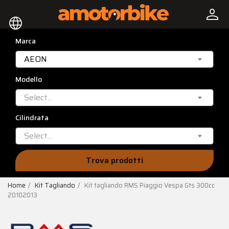
person
language
Marca
AEON
Modello
Select...
Cilindrata
Select...
Trova prodotti
Home
Kit Tagliando
Kit tagliando RMS Piaggio Vespa Gts 300cc
20102013