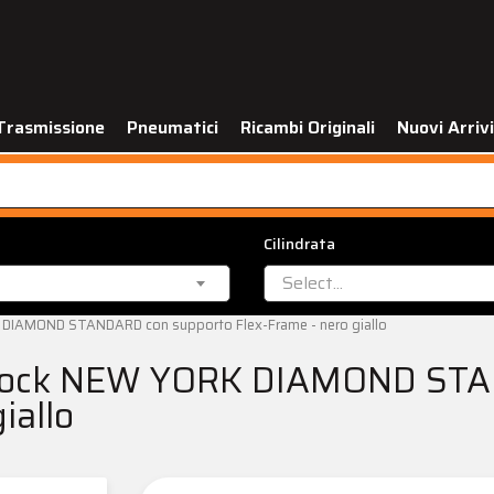
Trasmissione
Pneumatici
Ricambi Originali
Nuovi Arrivi
Cilindrata
Select...
DIAMOND STANDARD con supporto Flex-Frame - nero giallo
Lock NEW YORK DIAMOND STAN
iallo