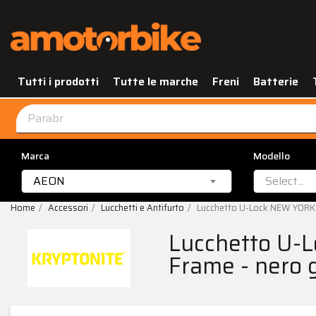
Tutti i prodotti
Tutte le marche
Freni
Batterie
Marca
Modello
AEON
Select...
Home
Accessori
Lucchetti e Antifurto
Lucchetto U-Lock NEW YORK 
Lucchetto U-
Frame - nero g