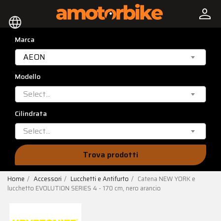
person
language
Marca
AEON
Modello
Select...
Cilindrata
Select...
Trova prodotti
Home
Accessori
Lucchetti e Antifurto
Catena NEW YORK e
lucchetto EVOLUTION SERIES 4 - 170 cm, nero arancio