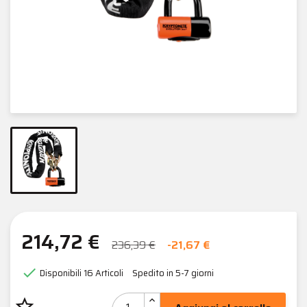
214,72 €
236,39 €
-21,67 €

Disponibili
16 Articoli
Spedito in 5-7 giorni
star_border