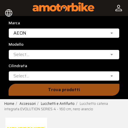
person
language
Marca
AEON
Modello
Select...
Cilindrata
Select...
Trova prodotti
Home
Accessori
Lucchetti e Antifurto
Lucchetto catena
integrata EVOLUTION SERIES 4 - 160 cm, nero arancio