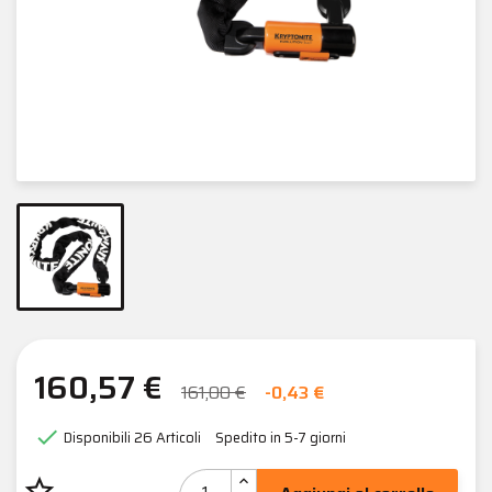
160,57 €
161,00 €
-0,43 €

Disponibili
26 Articoli
Spedito in 5-7 giorni
star_border