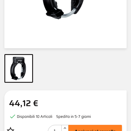
44,12 €

Disponibili
10 Articoli
Spedito in 5-7 giorni
star_border