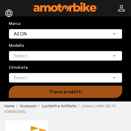
person
language
Marca
AEON
Modello
Select...
Cilindrata
Select...
Trova prodotti
Home
Accessori
Lucchetti e Antifurto
Catena LUMA DELTA
KDM1012DEL