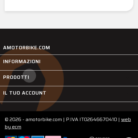
AMOTORBIKE.COM
INFORMAZIONI

PRODOTTI

IL TUO ACCOUNT

© 2026 - amotorbike.com | P.IVA IT02646670410 |
web
by
ecm