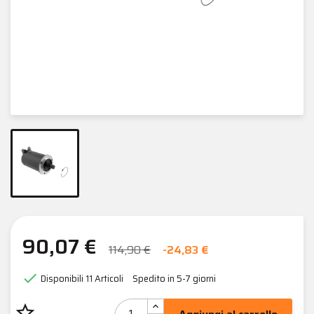
90,07 €
114,90 €
-24,83 €

Disponibili
11 Articoli
Spedito in 5-7 giorni
star_border