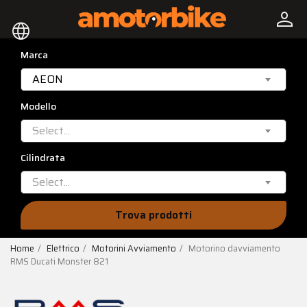
person
language
Marca
AEON
Modello
Select...
Cilindrata
Select...
Trova prodotti
Home
Elettrico
Motorini Avviamento
Motorino davviamento
RMS Ducati Monster 821