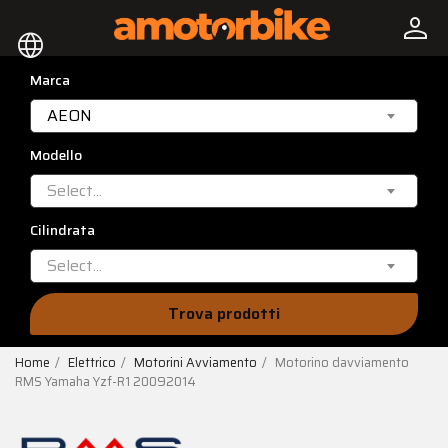
person
language
Marca
AEON
Modello
Select...
Cilindrata
Select...
Trova prodotti
Home
Elettrico
Motorini Avviamento
Motorino davviamento
RMS Yamaha Yzf-R1 20092014