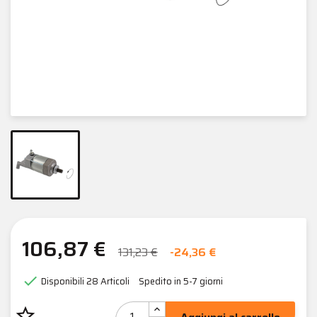
106,87 €
131,23 €
-24,36 €

Disponibili
28 Articoli
Spedito in 5-7 giorni
star_border