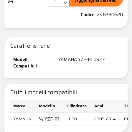
Aggiungi al carrello
Codice:
246390620
Caratteristiche
Modelli
YAMAHA YZF-R1 09-14
Compatibili
Tutti i modelli compatibili
Marca
Modello
Cilindrata
Anni
Tela
🔍 YZF-R1
YAMAHA
1000
2009-2014
RN2