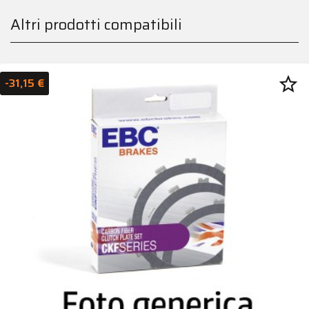
Altri prodotti compatibili
star_border
-31,15 €