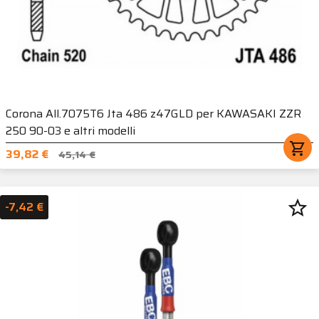
Corona All.7075T6 Jta 486 z47GLD per KAWASAKI ZZR
250 90-03 e altri modelli
shopping_cart
39,82 €
45,14 €
star_border
-7,42 €