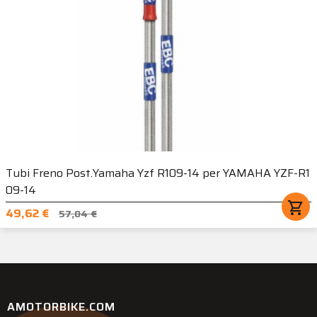
Tubi Freno Post.Yamaha Yzf R109-14 per YAMAHA YZF-R1
09-14
shopping_cart
49,62 €
57,04 €
AMOTORBIKE.COM