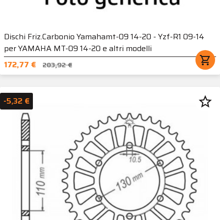
Dischi Friz.Carbonio Yamahamt-09 14-20 - Yzf-R1 09-14
per YAMAHA MT-09 14-20 e altri modelli
shopping_cart
172,77 €
203,92 €
star_border
-5,32 €