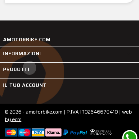
AMOTORBIKE.COM
INFORMAZIONI

PRODOTTI

IL TUO ACCOUNT

© 2026 - amotorbike.com | P.IVA IT02646670410 |
web
by
ecm