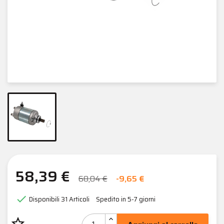
58,39 €
68,04 €
-9,65 €

Disponibili
31 Articoli
Spedito in 5-7 giorni
star_border