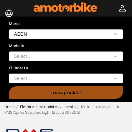
person
language
Marca
AEON
Modello
Select...
Cilindrata
Select...
Trova prodotti
Home
Elettrico
Motorini Avviamento
Motorino davviamento
RMS Aprilia Scarabeo Light 125cc 20072012