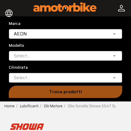
person
language
Marca
AEON
Modello
Select...
Cilindrata
Select...
Trova prodotti
Home
Lubrificanti
Olii Motore
Olio forcella Showa SS47 5L