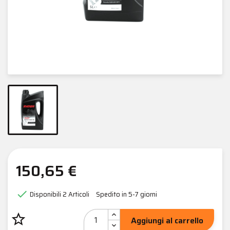
150,65 €

Disponibili
2 Articoli
Spedito in 5-7 giorni
star_border
Aggiungi al carrello