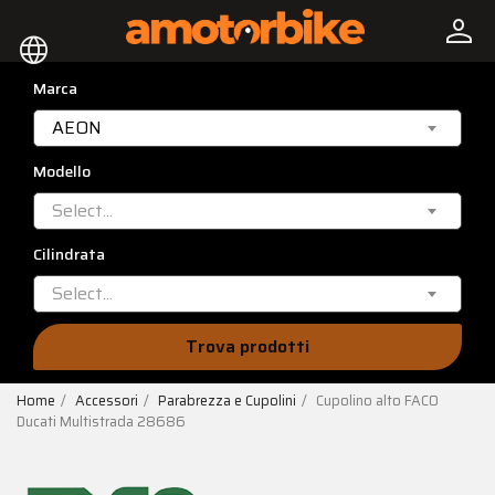
person
language
Marca
AEON
Modello
Select...
Cilindrata
Select...
Trova prodotti
Home
Accessori
Parabrezza e Cupolini
Cupolino alto FACO
Ducati Multistrada 28686