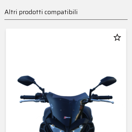
Altri prodotti compatibili
star_border