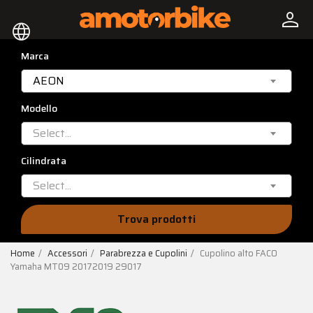
person
language
Marca
AEON
Modello
Select...
Cilindrata
Select...
Trova prodotti
Home
Accessori
Parabrezza e Cupolini
Cupolino alto FACO
Yamaha MT09 20172019 29017