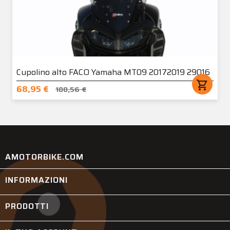
Cupolino alto FACO Yamaha MT09 20172019 29016
shopping_cart
68,95 €
100,56 €
AMOTORBIKE.COM
INFORMAZIONI

PRODOTTI
