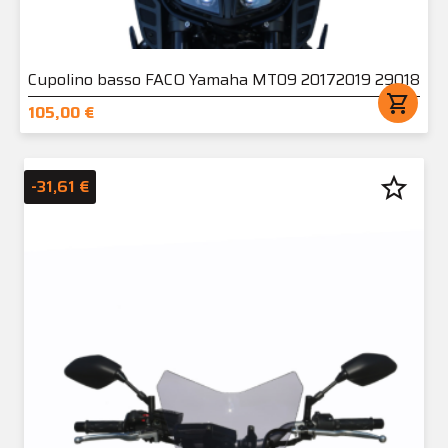
Cupolino basso FACO Yamaha MT09 20172019 29018
shopping_cart
105,00 €
star_border
-31,61 €