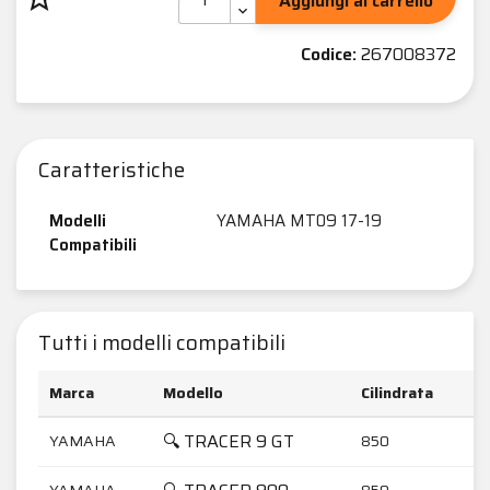
Aggiungi al carrello
Codice:
267008372
Caratteristiche
Modelli
YAMAHA MT09 17-19
Compatibili
Tutti i modelli compatibili
Marca
Modello
Cilindrata
🔍 TRACER 9 GT
YAMAHA
850
YAMAHA
850