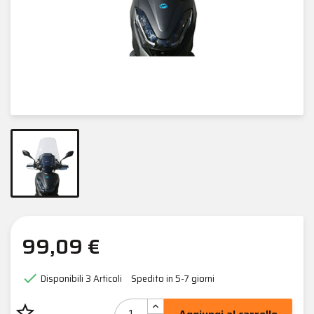
99,09 €

Disponibili
3 Articoli
Spedito in 5-7 giorni
star_border