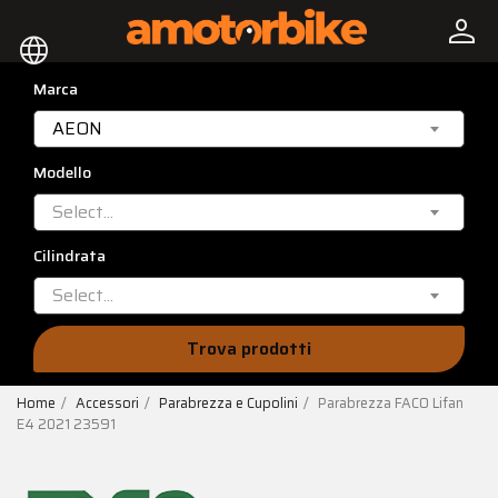
person
language
Marca
AEON
Modello
Select...
Cilindrata
Select...
Trova prodotti
Home
Accessori
Parabrezza e Cupolini
Parabrezza FACO Lifan
E4 2021 23591