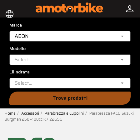
person
language
Marca
AEON
Modello
Select...
Cilindrata
Select...
Trova prodotti
Home
Accessori
Parabrezza e Cupolini
Parabrezza FACO Suzuki
Burgman 250-400cc K7 22656