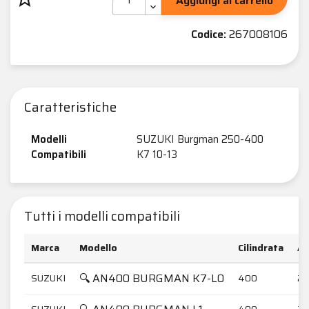
Aggiungi al carrello
Codice:
267008106
Caratteristiche
Modelli
SUZUKI Burgman 250-400
Compatibili
K7 10-13
Tutti i modelli compatibili
Marca
Modello
Cilindrata
An
🔍 AN400 BURGMAN K7-L0
SUZUKI
400
20
SUZUKI
400
20