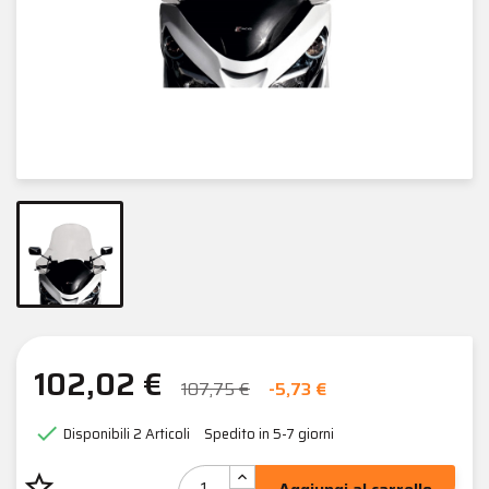
102,02 €
107,75 €
-5,73 €

Disponibili
2 Articoli
Spedito in 5-7 giorni
star_border