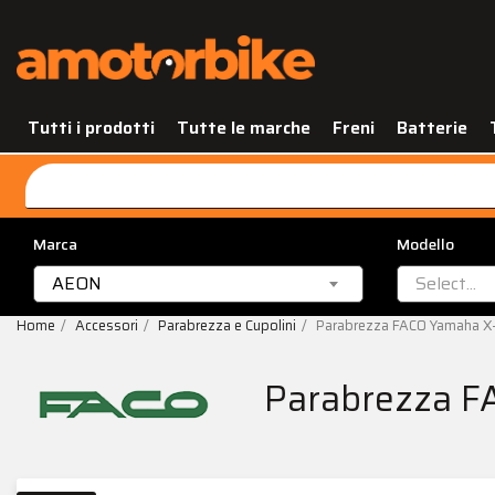
Tutti i prodotti
Tutte le marche
Freni
Batterie
Marca
Modello
AEON
Select...
Home
Accessori
Parabrezza e Cupolini
Parabrezza FACO Yamaha 
Parabrezza F