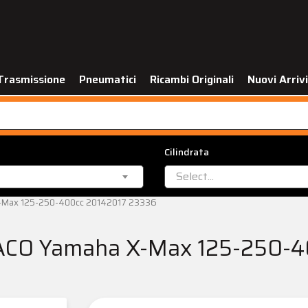
Trasmissione
Pneumatici
Ricambi Originali
Nuovi Arrivi
Cilindrata
Select...
X-Max 125-250-400cc 20142017 23336
ACO Yamaha X-Max 125-250-4