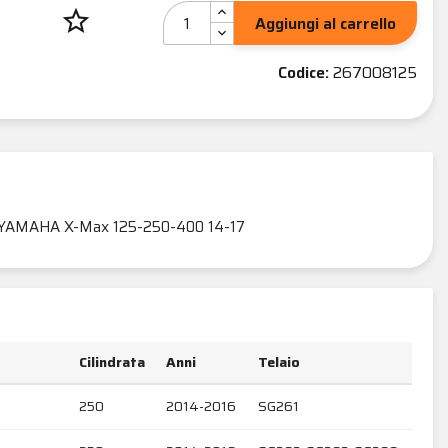
star_border
Aggiungi al carrello
Codice:
267008125
YAMAHA X-Max 125-250-400 14-17
Cilindrata
Anni
Telaio
250
2014-2016
SG261