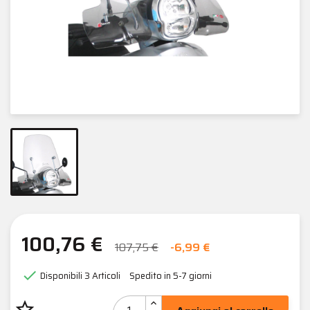
100,76 €
107,75 €
-6,99 €

Disponibili
3 Articoli
Spedito in 5-7 giorni
star_border