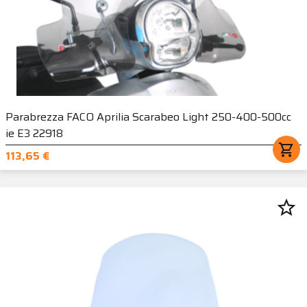
Parabrezza FACO Aprilia Scarabeo Light 250-400-500cc
ie E3 22918
shopping_cart
113,65 €
star_border