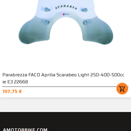
Parabrezza FACO Aprilia Scarabeo Light 250-400-500cc
ie E3 22668
shopping_cart
107,75 €
AMOTORBIKE.COM