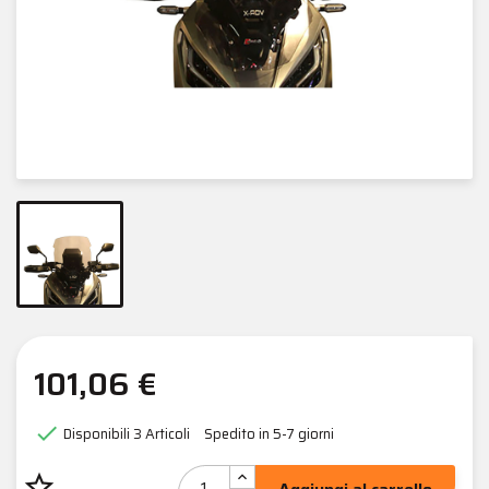
101,06 €

Disponibili
3 Articoli
Spedito in 5-7 giorni
star_border