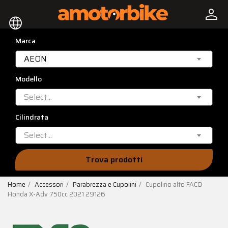
person
language
Marca
AEON
Modello
Select...
Cilindrata
Select...
Trova prodotti
Home
Accessori
Parabrezza e Cupolini
Cupolino alto FACO
Honda X-Adv 750cc 2021 29126