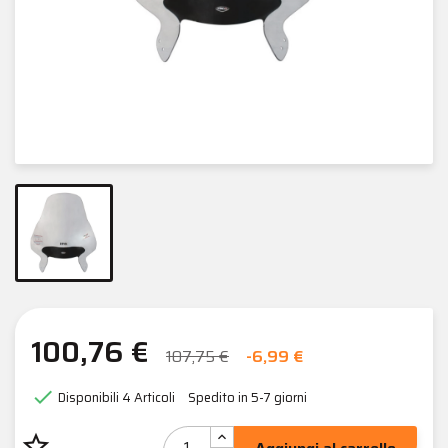
100,76 €
107,75 €
-6,99 €

Disponibili
4 Articoli
Spedito in 5-7 giorni
star_border