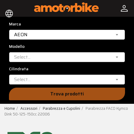
person
language
Marca
AEON
Modello
Select...
Cilindrata
Select...
Trova prodotti
Home
Accessori
Parabrezza e Cupolini
Parabrezza FACO Kymco
Dink 50-125-150cc 22006