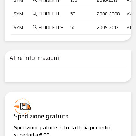
🔍 FIDDLE II
🔍 FIDDLE II
SYM
50
2008-2008
AW0
🔍 FIDDLE II S
SYM
50
2009-2013
AF0
Altre informazioni
Spedizione gratuita
Spedizioni gratuite in tutta Italia per ordini
superiori a € 99