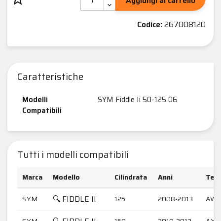
Aggiungi al carrello
Codice:
267008120
Caratteristiche
Modelli
SYM Fiddle Ii 50-125 06
Compatibili
Tutti i modelli compatibili
Marca
Modello
Cilindrata
Anni
Tela
🔍 FIDDLE II
SYM
125
2008-2013
AW1
SYM
150
2010-2012
AX1