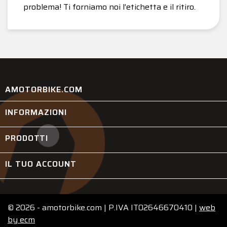
problema! Ti forniamo noi l’etichetta e il ritiro.
AMOTORBIKE.COM
INFORMAZIONI

PRODOTTI

IL TUO ACCOUNT

© 2026 - amotorbike.com | P.IVA IT02646670410 |
web
by
ecm