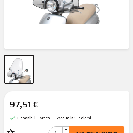
97,51 €

Disponibili
3 Articoli
Spedito in 5-7 giorni
star_border