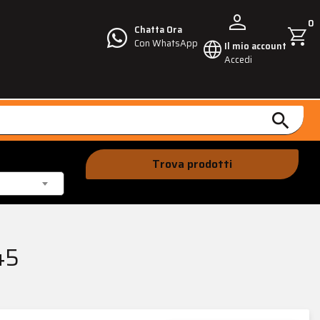
person
0
shopping_cart
Chatta Ora
language
Con WhatsApp
Il mio account
Accedi
search
Trova prodotti
45