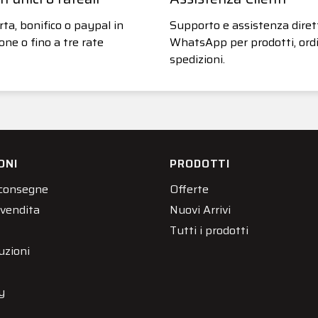
ta, bonifico o paypal in
Supporto e assistenza diret
one o fino a tre rate
WhatsApp per prodotti, ordi
spedizioni.
ONI
PRODOTTI
 consegne
Offerte
 vendita
Nuovi Arrivi
Tutti i prodotti
uzioni
y