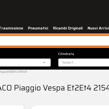
Trasmissione
Pneumatici
Ricambi Originali
Nuovi Arrivi
Cilindrata
Select...
Vespa Et2Et4 21545
ACO Piaggio Vespa Et2Et4 215