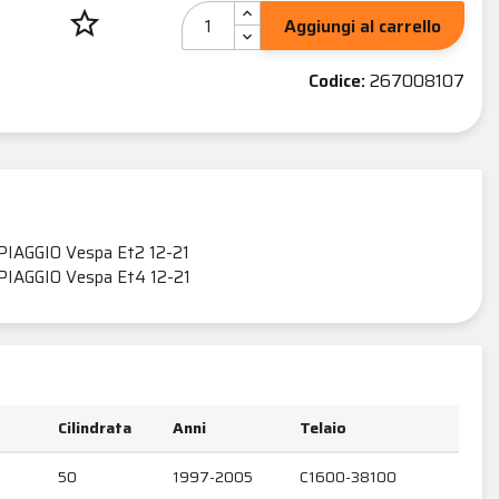
star_border
Aggiungi al carrello
Codice:
267008107
PIAGGIO Vespa Et2 12-21
PIAGGIO Vespa Et4 12-21
Cilindrata
Anni
Telaio
50
1997-2005
C1600-38100