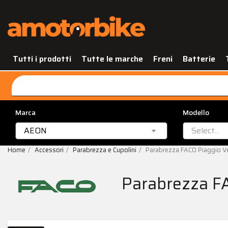
Tutti i prodotti
Tutte le marche
Freni
Batterie
Marca
Modello
AEON
Select...
Home
Accessori
Parabrezza e Cupolini
Parabrezza FACO Piaggio 
Parabrezza F