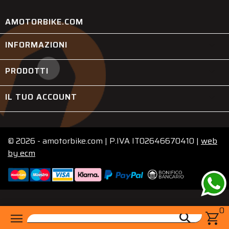
AMOTORBIKE.COM
INFORMAZIONI

PRODOTTI

IL TUO ACCOUNT

© 2026 - amotorbike.com | P.IVA IT02646670410 |
web
by
ecm
0
menu
shopping_cart
search