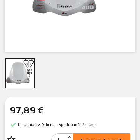
97,89 €

Disponibili
2 Articoli
Spedito in 5-7 giorni
star_border