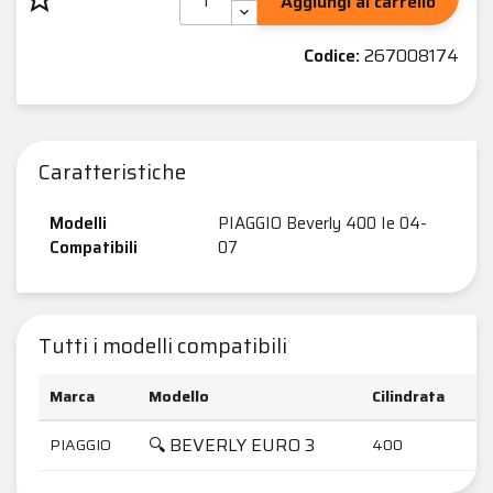
Aggiungi al carrello
Codice:
267008174
Caratteristiche
Modelli
PIAGGIO Beverly 400 Ie 04-
Compatibili
07
Tutti i modelli compatibili
Marca
Modello
Cilindrata
A
🔍 BEVERLY EURO 3
PIAGGIO
400