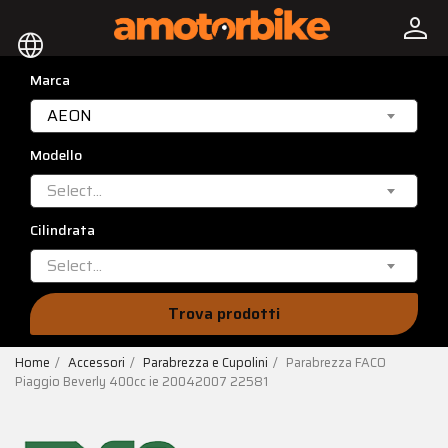
person
language
Marca
AEON
Modello
Select...
Cilindrata
Select...
Trova prodotti
Home
Accessori
Parabrezza e Cupolini
Parabrezza FACO
Piaggio Beverly 400cc ie 20042007 22581