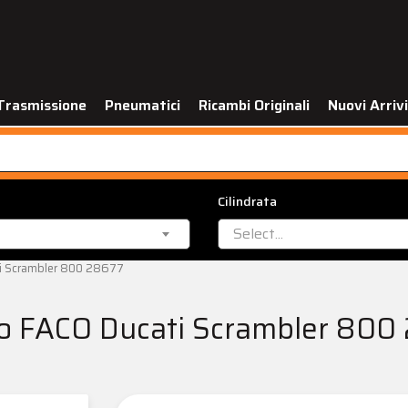
Trasmissione
Pneumatici
Ricambi Originali
Nuovi Arrivi
Cilindrata
Select...
i Scrambler 800 28677
so FACO Ducati Scrambler 800