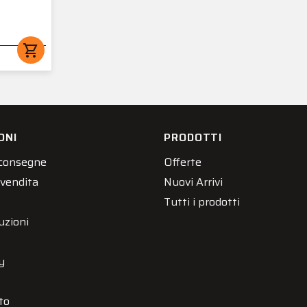
shopping_cart
ONI
PRODOTTI
 consegne
Offerte
 vendita
Nuovi Arrivi
Tutti i prodotti
uzioni
y
to