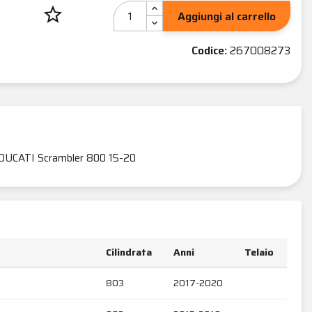
star_border
Aggiungi al carrello
Codice:
267008273
DUCATI Scrambler 800 15-20
Cilindrata
Anni
Telaio
R
803
2017-2020