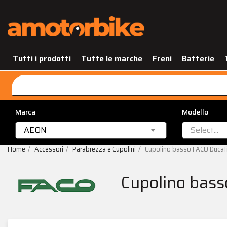
Tutti i prodotti
Tutte le marche
Freni
Batterie
Marca
Modello
AEON
Select...
Home
Accessori
Parabrezza e Cupolini
Cupolino basso FACO Ducat
Cupolino bas