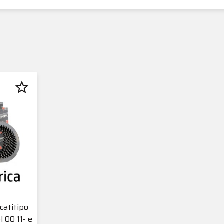
star_border
catitipo
 00 11- e