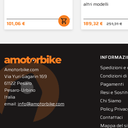
altri modelli
shopping_cart
101,06 €
189,32 €
251,31 €
INFORMAZI
Spedizioni e
Amotorbike.com
Condizioni di
Via Yuri Gagarin 169
61122 Pesaro
Pagamenti
Pesaro-Urbino
Resi e Sostit
Italia
Chi Siamo
email:
info@amotorbike.com
Policy Privac
Contattaci
Mappa del si