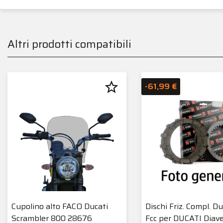
Altri prodotti compatibili
star_border
-61,99 €
Cupolino alto FACO Ducati
Dischi Friz. Compl. Du
Scrambler 800 28676
Fcc per DUCATI Diavel