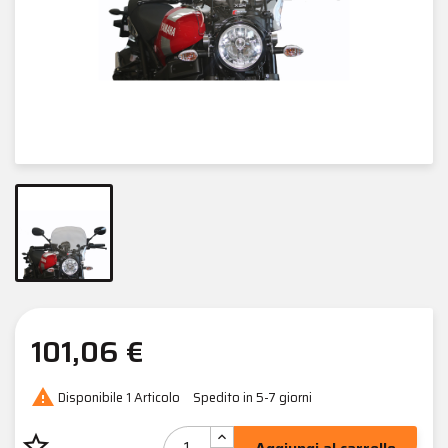
101,06 €

Disponibile
1 Articolo
Spedito in 5-7 giorni
star_border