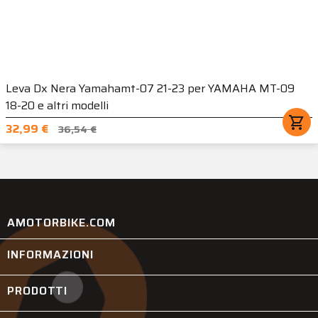
Leva Dx Nera Yamahamt-07 21-23 per YAMAHA MT-09
18-20 e altri modelli
shopping_cart
32,99 €
36,54 €
AMOTORBIKE.COM
INFORMAZIONI

PRODOTTI
