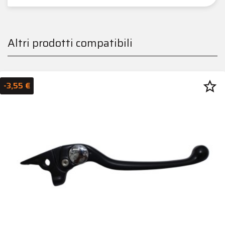
Altri prodotti compatibili
star_border
-3,55 €