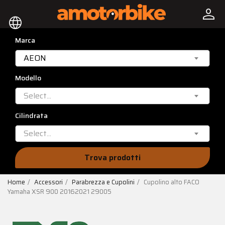
person
language
Marca
AEON
Modello
Select...
Cilindrata
Select...
Trova prodotti
Home
Accessori
Parabrezza e Cupolini
Cupolino alto FACO
Yamaha XSR 900 20162021 29005