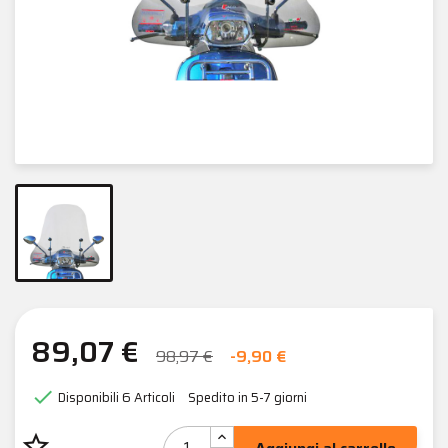
89,07 €
98,97 €
-9,90 €

Disponibili
6 Articoli
Spedito in 5-7 giorni
star_border