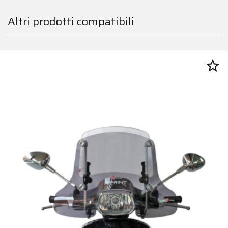
Altri prodotti compatibili
star_border