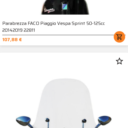
Parabrezza FACO Piaggio Vespa Sprint 50-125cc
20142019 22811
shopping_cart
107,88 €
star_border