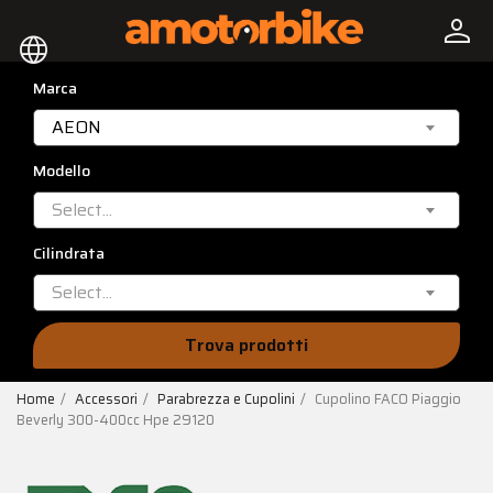
person
language
Marca
AEON
Modello
Select...
Cilindrata
Select...
Trova prodotti
Home
Accessori
Parabrezza e Cupolini
Cupolino FACO Piaggio
Beverly 300-400cc Hpe 29120