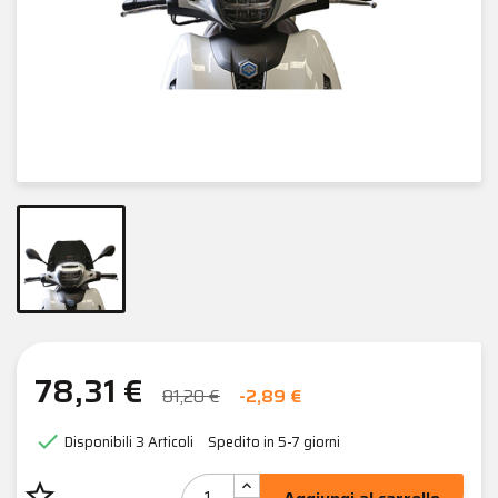
78,31 €
81,20 €
-2,89 €

Disponibili
3 Articoli
Spedito in 5-7 giorni
star_border