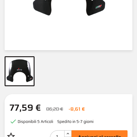
77,59 €
86,20 €
-8,61 €

Disponibili
5 Articoli
Spedito in 5-7 giorni
star_border